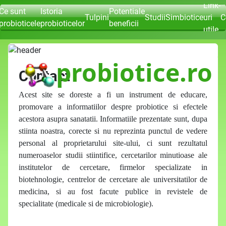
Link-
Ce sunt
Istoria
Potentiale
Tulpini
Studii
Simbiotice
uri
C
probioticele
probioticelor
beneficii
utile
probiotice.ro
Contact
Acest site se doreste a fi un instrument de educare,
promovare a informatiilor despre probiotice si efectele
acestora asupra sanatatii. Informatiile prezentate sunt, dupa
stiinta noastra, corecte si nu reprezinta punctul de vedere
personal al proprietarului site-ului, ci sunt rezultatul
numeroaselor studii stiintifice, cercetarilor minutioase ale
institutelor de cercetare, firmelor specializate in
biotehnologie, centrelor de cercetare ale universitatilor de
medicina, si au fost facute publice in revistele de
specialitate (medicale si de microbiologie).